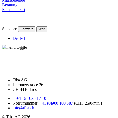
Mitarbeitende
Beratung
Kundendienst
Standort:
Schweiz
Welt
Deutsch
Tiba AG
Hammerstrasse 26
CH-4410 Liestal
T
+41 61 935 17 10
Notrufnummer:
+41 (0)900 100 587
(CHF 2.90/min.)
info@tiba.ch
© Tiba AG 2026