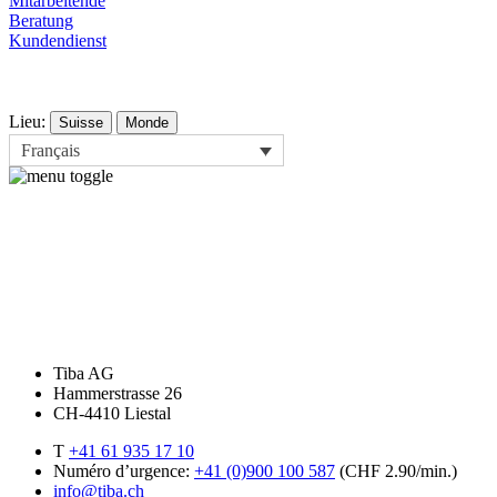
Mitarbeitende
Beratung
Kundendienst
Lieu:
Suisse
Monde
Français
Tiba AG
Hammerstrasse 26
CH-4410 Liestal
T
+41 61 935 17 10
Numéro d’urgence:
+41 (0)900 100 587
(CHF 2.90/min.)
info@tiba.ch