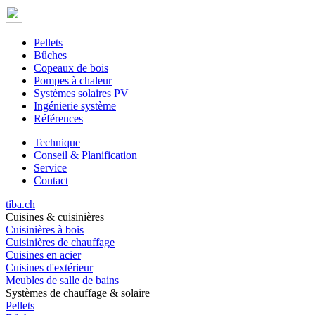
Pellets
Bûches
Copeaux de bois
Pompes à chaleur
Systèmes solaires PV
Ingénierie système
Références
Technique
Conseil & Planification
Service
Contact
tiba.ch
Cuisines & cuisinières
Cuisinières à bois
Cuisinières de chauffage
Cuisines en acier
Cuisines d'extérieur
Meubles de salle de bains
Systèmes de chauffage & solaire
Pellets