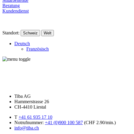
Mitarbeitende
Beratung
Kundendienst
Standort:
Schweiz
Welt
Deutsch
Französisch
Tiba AG
Hammerstrasse 26
CH-4410 Liestal
T
+41 61 935 17 10
Notrufnummer:
+41 (0)900 100 587
(CHF 2.90/min.)
info@tiba.ch