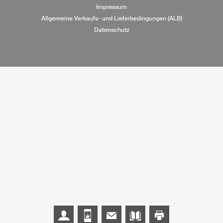
Impressum
Allgemeine Verkaufs- und Lieferbedingungen (ALB)
Datenschutz
Beratung mit Tiba-Verkaufsberater
Besuchen Sie unsere Ausstell
Newsletter abonnieren
Kataloge bestellen
Seite drucke