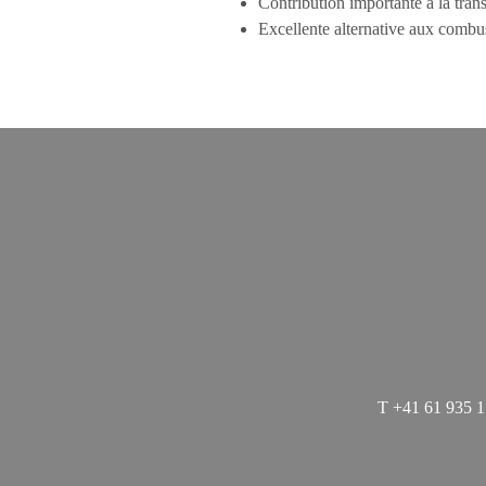
Contribution importante à la tran
Excellente alternative aux combus
T
+41 61 935 1