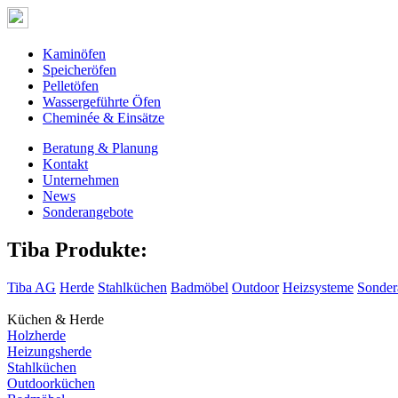
Kaminöfen
Speicheröfen
Pelletöfen
Wassergeführte Öfen
Cheminée & Einsätze
Beratung & Planung
Kontakt
Unternehmen
News
Sonderangebote
Tiba Produkte:
Tiba AG
Herde
Stahlküchen
Badmöbel
Outdoor
Heizsysteme
Sonder
Küchen & Herde
Holzherde
Heizungsherde
Stahlküchen
Outdoorküchen