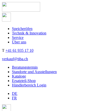
Speicheröfen
Technik & Innovation
Service
Über uns
T
+41 61 935 17 10
verkauf@tiba.ch
Beratungstermin
Standorte und Ausstellungen
Kataloge
Ersatzteil-Shop
Händlerbereich Login
DE
FR