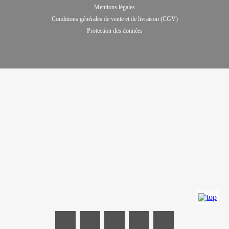
Mentions légales
Conditions générales de vente et de livraison (CGV)
Protection des données
Consultation avec le conseiller de vente 
Prendre un rendez-vous dans l’exp
Imprimer cette page
Commander des cata
Imprimer la p