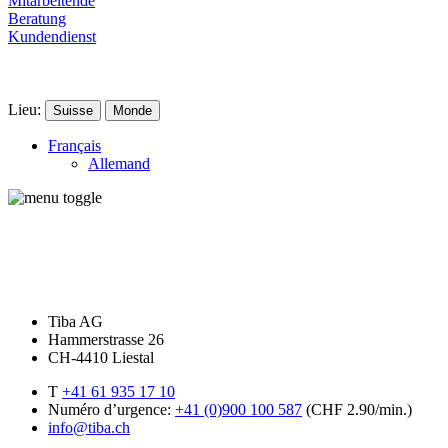
Mitarbeitende
Beratung
Kundendienst
Lieu:
Suisse
Monde
Français
Allemand
Tiba AG
Hammerstrasse 26
CH-4410 Liestal
T
+41 61 935 17 10
Numéro d’urgence:
+41 (0)900 100 587
(CHF 2.90/min.)
info@tiba.ch