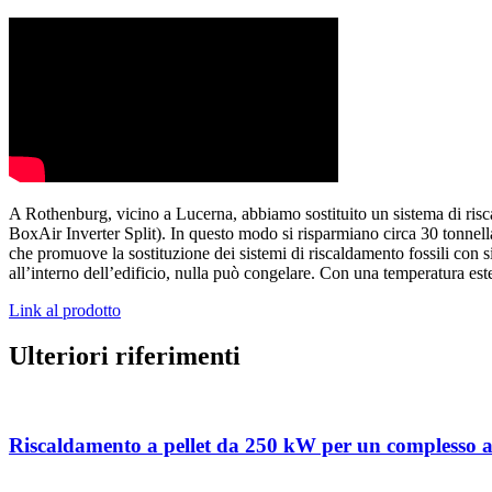
A Rothenburg, vicino a Lucerna, abbiamo sostituito un sistema di ri
BoxAir Inverter Split). In questo modo si risparmiano circa 30 tonne
che promuove la sostituzione dei sistemi di riscaldamento fossili con si
all’interno dell’edificio, nulla può congelare. Con una temperatura es
Link al prodotto
Ulteriori riferimenti
Riscaldamento a pellet da 250 kW per un complesso a