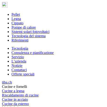
Pellet
Legna
Cippato
Pompe di calore
Sistemi solari fotovoltaici
Tecnologia del sistema
Riferimenti
Tecnologia
Consulenza e pianificazione
Servizio
L’azienda
Notizie
Contattaci
Offerte speciali
tiba.ch
Cucine e fornelli
Cucine a legna
Riscaldamento di cucine
Cucine in acciaio
Cucine da esterno