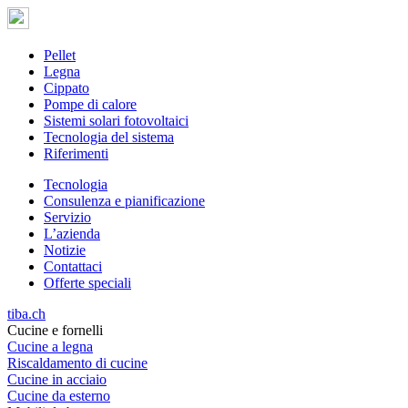
Pellet
Legna
Cippato
Pompe di calore
Sistemi solari fotovoltaici
Tecnologia del sistema
Riferimenti
Tecnologia
Consulenza e pianificazione
Servizio
L’azienda
Notizie
Contattaci
Offerte speciali
tiba.ch
Cucine e fornelli
Cucine a legna
Riscaldamento di cucine
Cucine in acciaio
Cucine da esterno