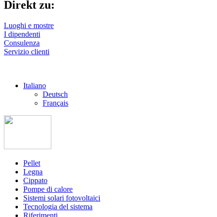
Direkt zu:
Luoghi e mostre
I dipendenti
Consulenza
Servizio clienti
Italiano
Deutsch
Français
Pellet
Legna
Cippato
Pompe di calore
Sistemi solari fotovoltaici
Tecnologia del sistema
Riferimenti