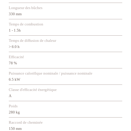
Longueur des bûches
330 mm
Temps de combustion
1 - 1.5h
Temps de diffusion de chaleur
> 6.0 h
Efficacité
78 %
Puissance calorifique nominale / puissance nominale
6.5 kW
Classe d'efficacité énergétique
A
Poids
280 kg
Raccord de cheminée
150 mm