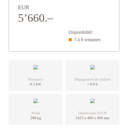
EUR
5’660.–
Disponibilité:
5 à 8 semaines
Puissance
Dégagement de chaleur
6.5 kW
> 6.0 h
Poids
Dimensions H/L/P
280 kg
1425 x 400 x 400 mm