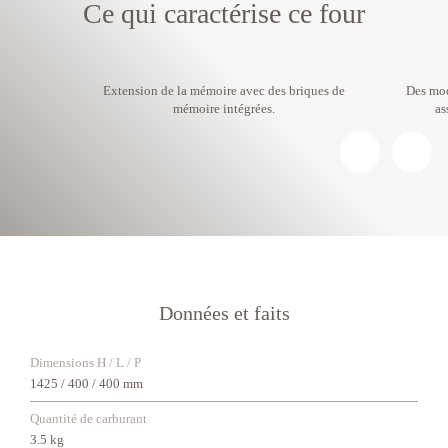
Ce qui caractérise ce four
Extension de la mémoire avec des briques de
Des mod
mémoire intégrées.
as
Données et faits
Dimensions H / L / P
1425 / 400 / 400 mm
Quantité de carburant
3.5 kg