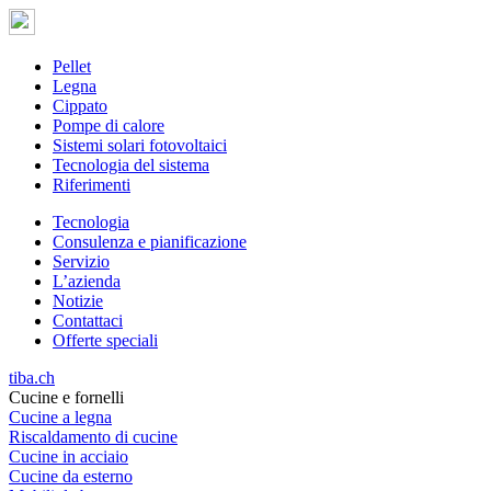
Pellet
Legna
Cippato
Pompe di calore
Sistemi solari fotovoltaici
Tecnologia del sistema
Riferimenti
Tecnologia
Consulenza e pianificazione
Servizio
L’azienda
Notizie
Contattaci
Offerte speciali
tiba.ch
Cucine e fornelli
Cucine a legna
Riscaldamento di cucine
Cucine in acciaio
Cucine da esterno