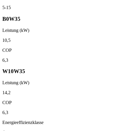
5-15
B0W35
Leistung (kW)
10,5
COP
6,3
W10W35
Leistung (kW)
14,2
COP
6,3
Energieeffizienzklasse