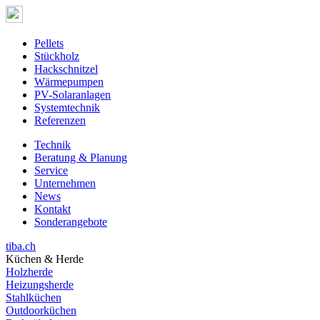
Pellets
Stückholz
Hackschnitzel
Wärmepumpen
PV-Solaranlagen
Systemtechnik
Referenzen
Technik
Beratung & Planung
Service
Unternehmen
News
Kontakt
Sonderangebote
tiba.ch
Küchen & Herde
Holzherde
Heizungsherde
Stahlküchen
Outdoorküchen