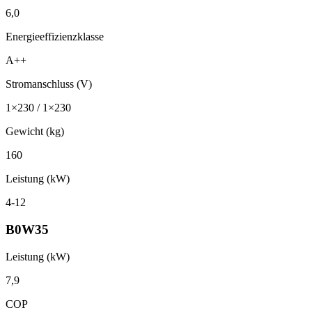
6,0
Energieeffizienzklasse
A++
Stromanschluss (V)
1×230 / 1×230
Gewicht (kg)
160
Leistung (kW)
4-12
B0W35
Leistung (kW)
7,9
COP