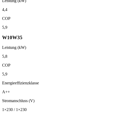
Leistung (kW)
4,4
COP
5,9
W10W35
Leistung (kW)
5,8
COP
5,9
Energieeffizienzklasse
A++
Stromanschluss (V)
1×230 / 1×230