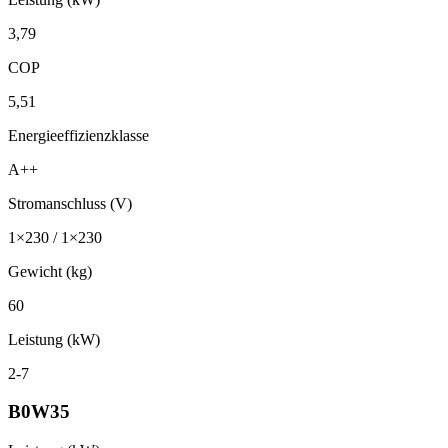
3,79
COP
5,51
Energieeffizienzklasse
A++
Stromanschluss (V)
1×230 / 1×230
Gewicht (kg)
60
Leistung (kW)
2-7
B0W35