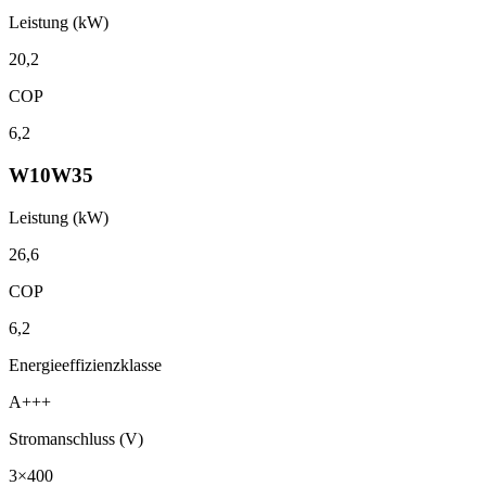
Leistung (kW)
20,2
COP
6,2
W10W35
Leistung (kW)
26,6
COP
6,2
Energieeffizienzklasse
A+++
Stromanschluss (V)
3×400