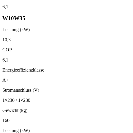
6,1
W10W35
Leistung (kW)
10,3
COP
6,1
Energieeffizienzklasse
A++
Stromanschluss (V)
1×230 / 1×230
Gewicht (kg)
160
Leistung (kW)