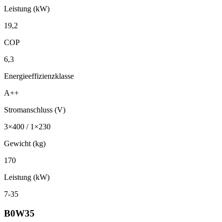
Leistung (kW)
19,2
COP
6,3
Energieeffizienzklasse
A++
Stromanschluss (V)
3×400 / 1×230
Gewicht (kg)
170
Leistung (kW)
7-35
B0W35