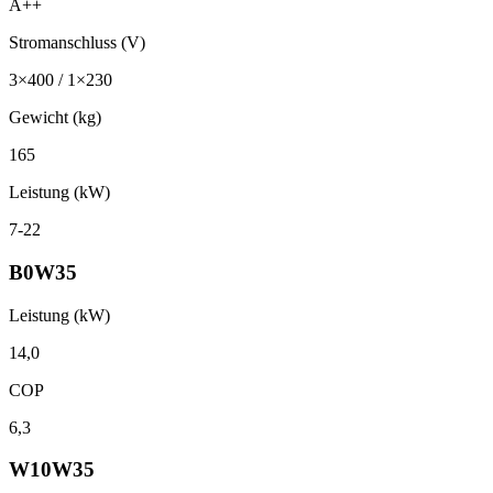
A++
Stromanschluss (V)
3×400 / 1×230
Gewicht (kg)
165
Leistung (kW)
7-22
B0W35
Leistung (kW)
14,0
COP
6,3
W10W35